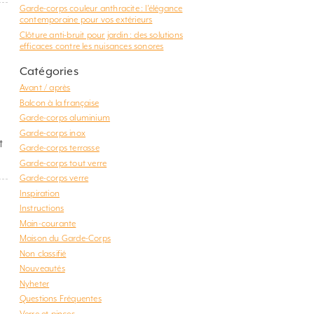
Garde-corps couleur anthracite : l’élégance
contemporaine pour vos extérieurs
Clôture anti-bruit pour jardin : des solutions
efficaces contre les nuisances sonores
Catégories
Avant / après
Balcon à la française
Garde-corps aluminium
Garde-corps inox
t
Garde-corps terrasse
Garde-corps tout verre
Garde-corps verre
Inspiration
Instructions
Main-courante
Maison du Garde-Corps
Non classifié
Nouveautés
Nyheter
Questions Fréquentes
t
Verre et pinces