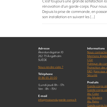
C’est toujours une grande satisfaction l
rénovation d’un garde-corps. Pour nous, 
Depuis la prise de commande, en passant 
son installation en suivant les […]
Adresse
Informations
Åkerslundsgatan 10
Nous contacte
262 73 Ängelholm
Mentions légal
SUÈDE
CGV
Politique de con
Nous rendre visite ?
Protection des
FAQ (foire aux 
Téléphone
Sécurité
01 86 65 20 00
Produits
(Lundi-jeudi 8h – 17h
Garde-corps a
Ven : 8h – 15h)
Garde-corps ver
Alu Color
E-mail
Alu Modern
info@maisondugarde-corps.fr
Alu Retro
Garde-corps to