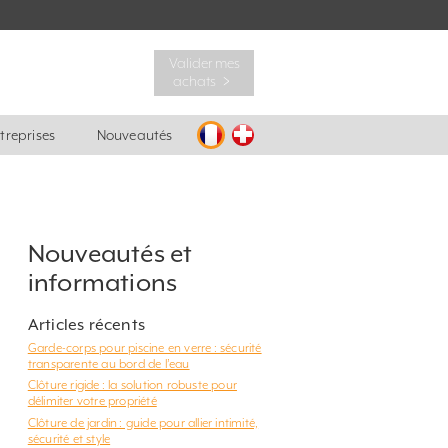
Valider mes
achats ﹥
ntreprises
Nouveautés
Nouveautés et
informations
Articles récents
Garde-corps pour piscine en verre : sécurité
transparente au bord de l’eau
Clôture rigide : la solution robuste pour
délimiter votre propriété
Clôture de jardin : guide pour allier intimité,
sécurité et style