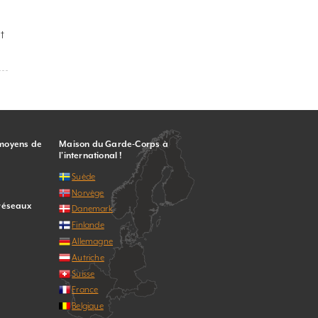
t
 moyens de
Maison du Garde-Corps à
l’international !
Suède
Norvège
 réseaux
Danemark
Finlande
Allemagne
Autriche
Suisse
France
Belgique