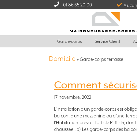
01 86 65 20 00
Aucun 
Garde-corps
Service Client
Av
Domicile
»
Garde-corps terrasse
Comment sécurise
17 novembre, 2022
L’installation d’un garde-corps est oblig
balcon, d’une mezzanine ou d’une terrass
l’Habitation prévoit l’article R. 111-15, do
chaussée : b) Les garde-corps des balcons