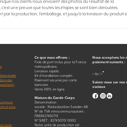
orsque nos clients nous envoient des photos du résultat de la
c’est une preuve que toutes les étapes se sont bien déroulées.
par la production, l’emballage, et jusqu’à la livraison du produit e
Ce que nous offrons :
Nous acceptons les
r
Frais de port inclus pour la France
paiement suivants :
es
métropolitaine.
Livraison rapide.
</br />
fidentialité
Kit d’installation complet.
 données
Paiement sécurisé par carte
Suivez-nous sur nos
questions)
bancaire.
sociaux
Vente 100% en ligne.
Maison du Garde-Corps
luminium
Dénomination
re et inox
sociale : Räckesbutiken Sweden AB
N° de TVA intracommunautaire :
FR89827450701
N° SIRET : 827450701 00012
ut verre
Notre unité de production est