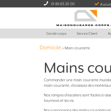
01 86 65 20 00
Aucun 
Garde-corps
Service Client
Av
Domicile
»
Main-courante
Mains cou
Commander une main courante murale est
main-courante, choisissez des matériaux 
Nos rampes d’escaliers sont faciles à asse
tournevis et les vis.
Nous proposons des mains courantes en 