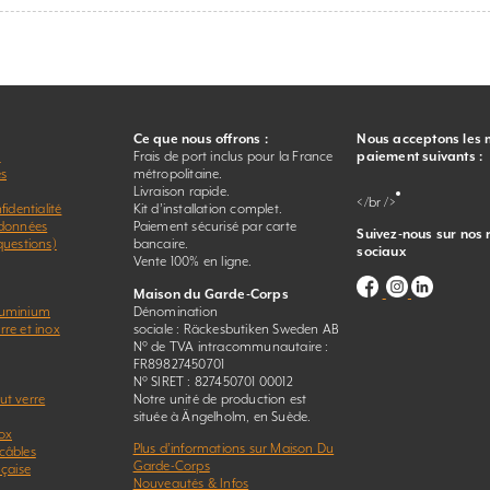
Ce que nous offrons :
Nous acceptons les
r
Frais de port inclus pour la France
paiement suivants :
es
métropolitaine.
Livraison rapide.
</br />
fidentialité
Kit d’installation complet.
 données
Paiement sécurisé par carte
Suivez-nous sur nos
questions)
bancaire.
sociaux
Vente 100% en ligne.
Maison du Garde-Corps
luminium
Dénomination
re et inox
sociale : Räckesbutiken Sweden AB
N° de TVA intracommunautaire :
FR89827450701
N° SIRET : 827450701 00012
ut verre
Notre unité de production est
située à Ängelholm, en Suède.
ox
Plus d’informations sur Maison Du
câbles
Garde-Corps
nçaise
Nouveautés & Infos