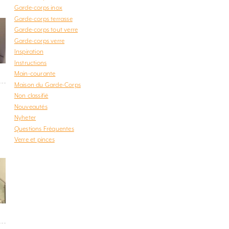
Garde-corps inox
Garde-corps terrasse
Garde-corps tout verre
Garde-corps verre
Inspiration
Instructions
Main-courante
Maison du Garde-Corps
Non classifié
Nouveautés
Nyheter
Questions Fréquentes
Verre et pinces