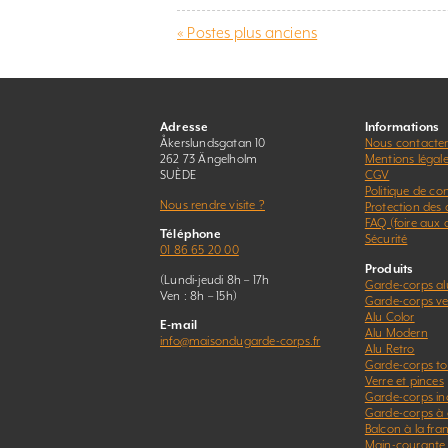
« Postes plus anciens
Adresse
Informations
Åkerslundsgatan 10
Nous contacte
262 73 Ängelholm
Mentions légal
SUÈDE
CGV
Politique de con
Nous rendre visite ?
Protection des
FAQ (foire aux 
Téléphone
Sécurité
01 86 65 20 00
Produits
(Lundi-jeudi 8h – 17h
Garde-corps a
Ven : 8h – 15h)
Garde-corps ver
Alu Color
E-mail
Alu Modern
info@maisondugarde-corps.fr
Alu Retro
Garde-corps to
Verre et pinces
Garde-corps in
Garde-corps à 
Balcon à la fra
Main-courante