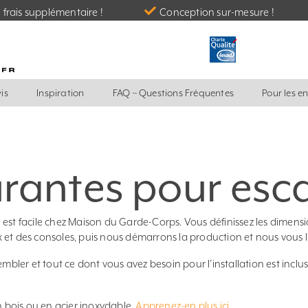
frais supplémentaire !
Conception sur-mesure !
is
Inspiration
FAQ – Questions Fréquentes
Pour les e
rantes pour esca
 facile chez Maison du Garde-Corps. Vous définissez les dimensi
et des consoles, puis nous démarrons la production et nous vous l’
mbler et tout ce dont vous avez besoin pour l’installation est inclus
bois ou en acier inoxydable.
Apprenez-en plus ici
.