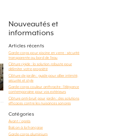
Nouveautés et
informations
Articles récents
Garde-corps pour piscine en verre : sécurité
transparente au bord de l’eau
Clôture rigide : la solution robuste pour
délimiter votre propriété
Clôture de jardin : guide pour allier intimité,
sécurité et style
Garde-corps couleur anthracite : l’élégance
contemporaine pour vos extérieurs
Clôture anti-bruit pour jardin : des solutions
efficaces contre les nuisances sonores
Catégories
Avant / après
Balcon à la française
Garde-corps aluminium