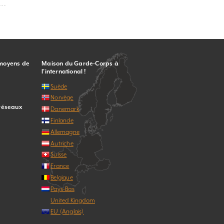
 moyens de
Maison du Garde-Corps à
l’international !
Suède
Norvège
 réseaux
Danemark
Finlande
Allemagne
Autriche
Suisse
France
Belgique
Pays-Bas
United Kingdom
EU (Anglais)