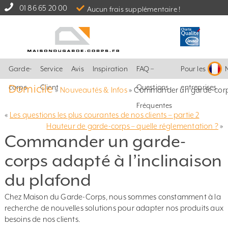
01 86 65 20 00
Aucun frais supplémentaire !
Garde-
Service
Avis
Inspiration
FAQ –
Pour les
Domicile
corps
Client
Questions
entreprises
»
Nouveautés & Infos
»
Commander un garde-corps 
Fréquentes
«
Les questions les plus courantes de nos clients – partie 2
Hauteur de garde-corps – quelle réglementation ?
»
Commander un garde-
corps adapté à l’inclinaison
du plafond
Chez Maison du Garde-Corps, nous sommes constamment à la
recherche de nouvelles solutions pour adapter nos produits aux
besoins de nos clients.