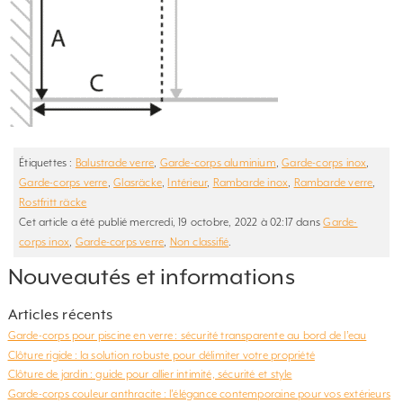
Étiquettes :
Balustrade verre
,
Garde-corps aluminium
,
Garde-corps inox
,
Garde-corps verre
,
Glasräcke
,
Intérieur
,
Rambarde inox
,
Rambarde verre
,
Rostfritt räcke
Cet article a été publié mercredi, 19 octobre, 2022 à 02:17 dans
Garde-
corps inox
,
Garde-corps verre
,
Non classifié
.
Nouveautés et informations
Articles récents
Garde-corps pour piscine en verre : sécurité transparente au bord de l’eau
Clôture rigide : la solution robuste pour délimiter votre propriété
Clôture de jardin : guide pour allier intimité, sécurité et style
Garde-corps couleur anthracite : l’élégance contemporaine pour vos extérieurs