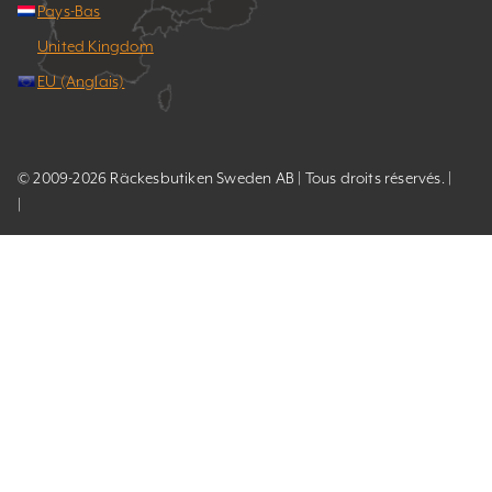
Pays-Bas
United Kingdom
EU (Anglais)
© 2009-2026 Räckesbutiken Sweden AB | Tous droits réservés. |
|