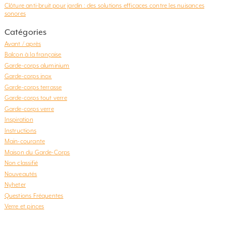
Clôture anti-bruit pour jardin : des solutions efficaces contre les nuisances
sonores
Catégories
Avant / après
Balcon à la française
Garde-corps aluminium
Garde-corps inox
Garde-corps terrasse
Garde-corps tout verre
Garde-corps verre
Inspiration
Instructions
Main-courante
Maison du Garde-Corps
Non classifié
Nouveautés
Nyheter
Questions Fréquentes
Verre et pinces