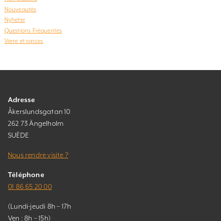
Nouveautés
Nyheter
Questions Fréquentes
Verre et pinces
Adresse
Åkerslundsgatan 10
262 73 Ängelholm
SUÈDE
Nous rendre visite ?
Téléphone
01 86 65 20 00
(Lundi-jeudi 8h – 17h
Ven : 8h – 15h)