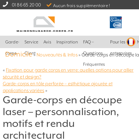
01 86 65 20 00
Aucun frais supplémentaire !
Garde-
Service
Avis
Inspiration
FAQ –
Pour les
Domicile
corps
Client
Questions
entreprises
»
Nouveautés & Infos
»
Garde-corps en découpe lase
Fréquentes
«
Fixation pour garde corps en verre: quelles options pour allier
sécurité et design?
Garde-corps en tôle perforée – esthétique ajourée et
applications variées
»
Garde-corps en découpe
laser – personnalisation,
motifs et rendu
architectural