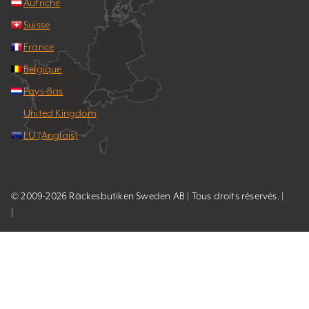
Autriche
Suisse
France
Belgique
Pays-Bas
United Kingdom
EU (Anglais)
© 2009-2026 Räckesbutiken Sweden AB | Tous droits réservés. |
|