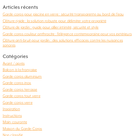
Articles récents
Garde-corps pour piscine en verre : sécurité transparente au bord de l’eau
Clôture rigide : la solution robuste pour délimiter votre propriété
Clôture de jardin : guide pour allier intimité, sécurité et style
Garde-corps couleur anthracite : l’élégance contemporaine pour vos extérieurs
Clôture anti-bruit pour jardin : des solutions efficaces contre les nuisances
sonores
Catégories
Avant / après
Balcon à la française
Garde-corps aluminium
Garde-corps inox
Garde-corps terrasse
Garde-corps tout verre
Garde-corps verre
Inspiration
Instructions
Main-courante
Maison du Garde-Corps
Non classifié