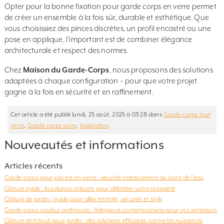
Opter pour la bonne fixation pour garde corps en verre permet
de créer un ensemble à la fois sûr, durable et esthétique. Que
vous choisissiez des pinces discrètes, un profil encastré ou une
pose en applique, l’important est de combiner élégance
architecturale et respect des normes.
Chez
Maison du Garde-Corps
, nous proposons des solutions
adaptées à chaque configuration – pour que votre projet
gagne à la fois en sécurité et en raffinement.
Cet article a été publié lundi, 25 août, 2025 à 03:28 dans
Garde-corps tout
verre
,
Garde-corps verre
,
Inspiration
.
Nouveautés et informations
Articles récents
Garde-corps pour piscine en verre : sécurité transparente au bord de l’eau
Clôture rigide : la solution robuste pour délimiter votre propriété
Clôture de jardin : guide pour allier intimité, sécurité et style
Garde-corps couleur anthracite : l’élégance contemporaine pour vos extérieurs
Clôture anti-bruit pour jardin : des solutions efficaces contre les nuisances