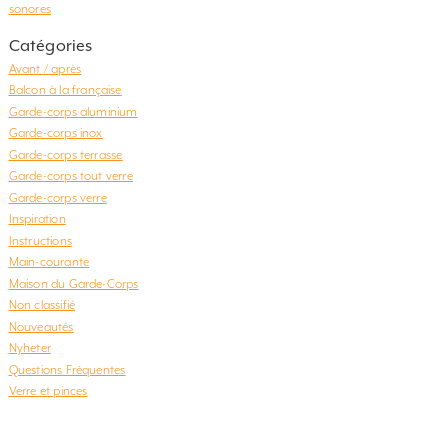
sonores
Catégories
Avant / après
Balcon à la française
Garde-corps aluminium
Garde-corps inox
Garde-corps terrasse
Garde-corps tout verre
Garde-corps verre
Inspiration
Instructions
Main-courante
Maison du Garde-Corps
Non classifié
Nouveautés
Nyheter
Questions Fréquentes
Verre et pinces