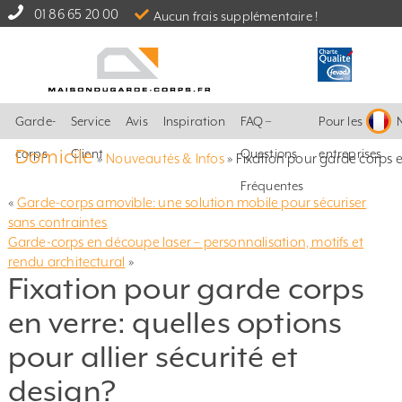
01 86 65 20 00
Aucun frais supplémentaire !
Garde-
Service
Avis
Inspiration
FAQ –
Pour les
Domicile
corps
Client
Questions
entreprises
»
Nouveautés & Infos
»
Fixation pour garde corps en
Fréquentes
«
Garde-corps amovible: une solution mobile pour sécuriser
sans contraintes
Garde-corps en découpe laser – personnalisation, motifs et
rendu architectural
»
Fixation pour garde corps
en verre: quelles options
pour allier sécurité et
design?