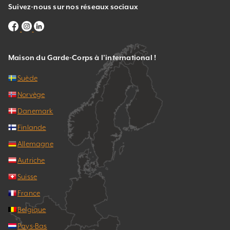
Suivez-nous sur nos réseaux sociaux
Maison du Garde-Corps à l’international !
Suède
Norvège
Danemark
Finlande
Allemagne
Autriche
Suisse
France
Belgique
Pays-Bas