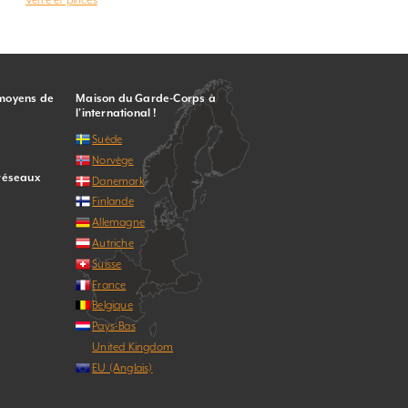
 moyens de
Maison du Garde-Corps à
l’international !
Suède
Norvège
 réseaux
Danemark
Finlande
Allemagne
Autriche
Suisse
France
Belgique
Pays-Bas
United Kingdom
EU (Anglais)