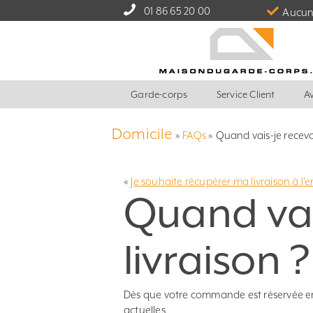
01 86 65 20 00
Aucun 
Garde-corps
Service Client
Av
Domicile
»
FAQs
»
Quand vais-je recevo
«
Je souhaite récupérer ma livraison à l’
Quand vai
livraison ?
Dès que votre commande est réservée en v
actuelles.