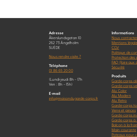
Adresse
Informations
Åkerslundsgatan 10
Nous contacte
262 73 Ängelholm
Mentions légal
SUÈDE
CGV
Politique de con
Nous rendre visite ?
Protection des
FAQ (foire aux 
Téléphone
Sécurité
01 86 65 20 00
Produits
(Lundi-jeudi 8h – 17h
Garde-corps a
Ven : 8h – 15h)
Garde-corps ver
Alu Color
E-mail
Alu Modern
info@maisondugarde-corps.fr
Alu Retro
Garde-corps to
Verre et pinces
Garde-corps in
Garde-corps à 
Balcon à la fra
Main-courante
Poteaux pour c