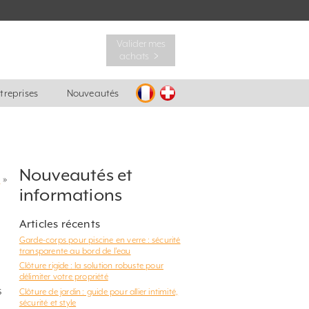
Valider mes
achats ﹥
ntreprises
Nouveautés
Nouveautés et
?
»
informations
Articles récents
Garde-corps pour piscine en verre : sécurité
transparente au bord de l’eau
Clôture rigide : la solution robuste pour
délimiter votre propriété
s
Clôture de jardin : guide pour allier intimité,
sécurité et style