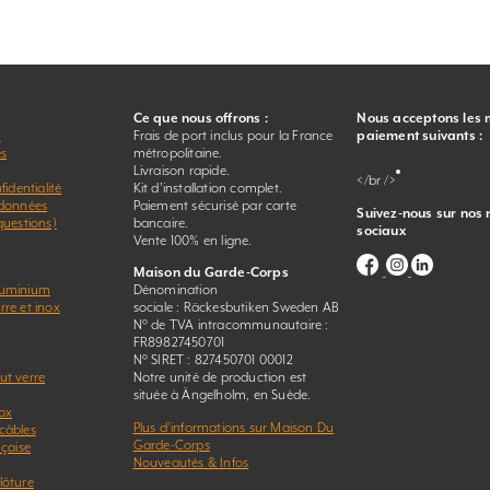
Ce que nous offrons :
Nous acceptons les
r
Frais de port inclus pour la France
paiement suivants :
es
métropolitaine.
Livraison rapide.
</br />
fidentialité
Kit d’installation complet.
 données
Paiement sécurisé par carte
Suivez-nous sur nos
questions)
bancaire.
sociaux
Vente 100% en ligne.
Maison du Garde-Corps
luminium
Dénomination
re et inox
sociale : Räckesbutiken Sweden AB
N° de TVA intracommunautaire :
FR89827450701
N° SIRET : 827450701 00012
ut verre
Notre unité de production est
située à Ängelholm, en Suède.
ox
Plus d’informations sur Maison Du
câbles
Garde-Corps
nçaise
Nouveautés & Infos
lôture