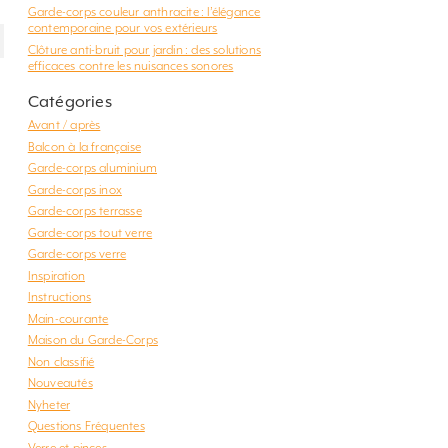
Garde-corps couleur anthracite : l’élégance
contemporaine pour vos extérieurs
Clôture anti-bruit pour jardin : des solutions
efficaces contre les nuisances sonores
Catégories
Avant / après
Balcon à la française
Garde-corps aluminium
Garde-corps inox
Garde-corps terrasse
Garde-corps tout verre
Garde-corps verre
Inspiration
Instructions
Main-courante
Maison du Garde-Corps
Non classifié
Nouveautés
Nyheter
Questions Fréquentes
Verre et pinces