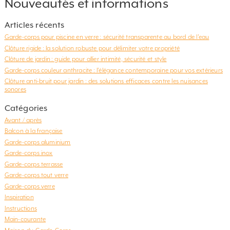
Nouveautés et informations
Articles récents
Garde-corps pour piscine en verre : sécurité transparente au bord de l’eau
Clôture rigide : la solution robuste pour délimiter votre propriété
Clôture de jardin : guide pour allier intimité, sécurité et style
Garde-corps couleur anthracite : l’élégance contemporaine pour vos extérieurs
Clôture anti-bruit pour jardin : des solutions efficaces contre les nuisances
sonores
Catégories
Avant / après
Balcon à la française
Garde-corps aluminium
Garde-corps inox
Garde-corps terrasse
Garde-corps tout verre
Garde-corps verre
Inspiration
Instructions
Main-courante