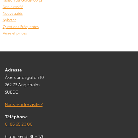
Maison du Garde-Corps
Non classifié
Nouveautés
Nyheter
Questions Fréquentes
Verre et pinces
Adresse
Åkerslundsgatan 10
262 73 Ängelholm
SUÈDE
Nous rendre visite ?
Téléphone
01 86 65 20 00
(Lundi-jeudi 8h – 17h