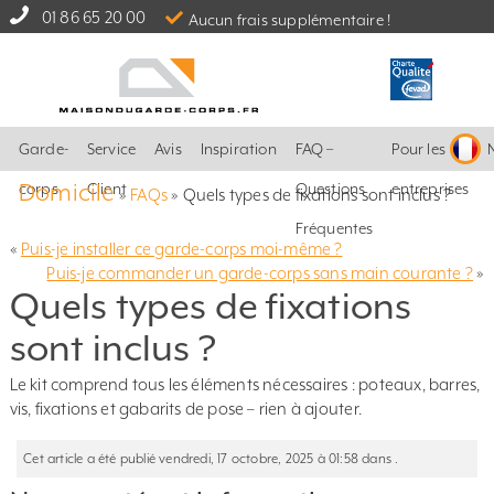
01 86 65 20 00
Aucun frais supplémentaire !
Garde-
Service
Avis
Inspiration
FAQ –
Pour les
Domicile
corps
Client
Questions
entreprises
»
FAQs
»
Quels types de fixations sont inclus ?
Fréquentes
«
Puis-je installer ce garde-corps moi-même ?
Puis-je commander un garde-corps sans main courante ?
»
Quels types de fixations
sont inclus ?
Le kit comprend tous les éléments nécessaires : poteaux, barres,
vis, fixations et gabarits de pose – rien à ajouter.
Cet article a été publié vendredi, 17 octobre, 2025 à 01:58 dans .