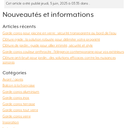
Cet article a été publié jeudi, 5 juin, 2025 à 03:35 dans .
Nouveautés et informations
Articles récents
Garde-corps pour piscine en verre : sécurité transparente au bord de l’eau
Clôture rigide : la solution robuste pour délimiter votre propriété
Clôture de jardin : guide pour allier intimité, sécurité et style
Garde-corps couleur anthracite : l’élégance contemporaine pour vos extérieurs
Clôture anti-bruit pour jardin : des solutions efficaces contre les nuisances
sonores
Catégories
Avant / après
Balcon à la française
Garde-corps aluminium
Garde-corps inox
Garde-corps terrasse
Garde-corps tout verre
Garde-corps verre
Inspiration