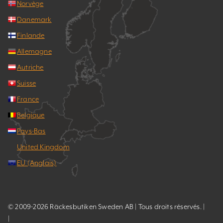
Norvège
Danemark
Finlande
Allemagne
Autriche
Suisse
France
Belgique
Pays-Bas
United Kingdom
EU (Anglais)
© 2009-2026 Räckesbutiken Sweden AB | Tous droits réservés. |
|