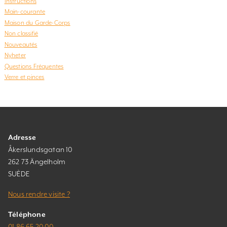
Instructions
Main-courante
Maison du Garde-Corps
Non classifié
Nouveautés
Nyheter
Questions Fréquentes
Verre et pinces
Adresse
Åkerslundsgatan 10
262 73 Ängelholm
SUÈDE
Nous rendre visite ?
Téléphone
01 86 65 20 00