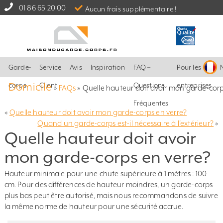
01 86 65 20 00
Aucun frais supplémentaire !
Garde-
Service
Avis
Inspiration
FAQ –
Pour les
Domicile
corps
Client
Questions
entreprises
»
FAQs
»
Quelle hauteur doit avoir mon garde-corp
Fréquentes
«
Quelle hauteur doit avoir mon garde-corps en verre?
Quand un garde-corps est-il nécessaire à l’extérieur?
»
Quelle hauteur doit avoir
mon garde-corps en verre?
Hauteur minimale pour une chute supérieure à 1 mètres : 100
cm. Pour des différences de hauteur moindres, un garde-corps
plus bas peut être autorisé, mais nous recommandons de suivre
la même norme de hauteur pour une sécurité accrue.