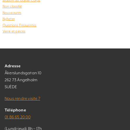
Maison du Garde-Corps
Non classifié
Nouveautés
Nyheter
Questions Fréquentes
Verre et pinces
Adresse
Åkerslundsgatan 10
262 73 Ängelholm
SUÈDE
Nous rendre visite ?
Téléphone
01 86 65 20 00
(Lundi-jeudi 8h – 17h