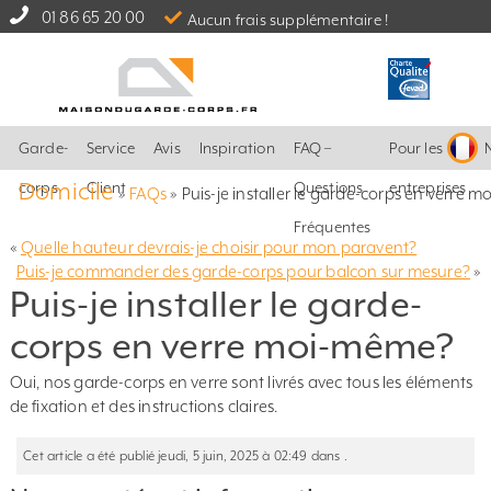
01 86 65 20 00
Aucun frais supplémentaire !
Garde-
Service
Avis
Inspiration
FAQ –
Pour les
Domicile
corps
Client
Questions
entreprises
»
FAQs
»
Puis-je installer le garde-corps en verre 
Fréquentes
«
Quelle hauteur devrais-je choisir pour mon paravent?
Puis-je commander des garde-corps pour balcon sur mesure?
»
Puis-je installer le garde-
corps en verre moi-même?
Oui, nos garde-corps en verre sont livrés avec tous les éléments
de fixation et des instructions claires.
Cet article a été publié jeudi, 5 juin, 2025 à 02:49 dans .