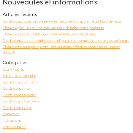
Nouveautés et informations
Articles récents
Garde-corps pour piscine en verre : sécurité transparente au bord de l’eau
Clôture rigide : la solution robuste pour délimiter votre propriété
Clôture de jardin : guide pour allier intimité, sécurité et style
Garde-corps couleur anthracite : l’élégance contemporaine pour vos extérieurs
Clôture anti-bruit pour jardin : des solutions efficaces contre les nuisances
sonores
Catégories
Avant / après
Balcon à la française
Garde-corps aluminium
Garde-corps inox
Garde-corps terrasse
Garde-corps tout verre
Garde-corps verre
Inspiration
Instructions
Main-courante