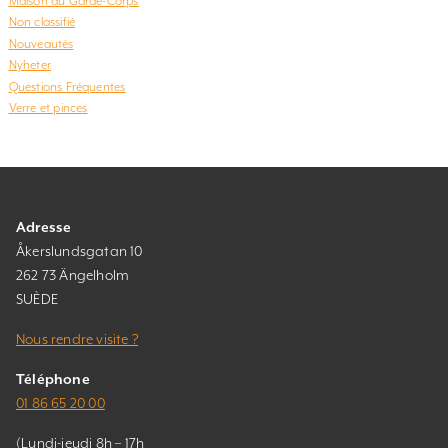
Maison du Garde-Corps
Non classifié
Nouveautés
Nyheter
Questions Fréquentes
Verre et pinces
Adresse
Åkerslundsgatan 10
262 73 Ängelholm
SUÈDE
Nous rendre visite ?
Téléphone
01 86 65 20 00
(Lundi-jeudi 8h – 17h