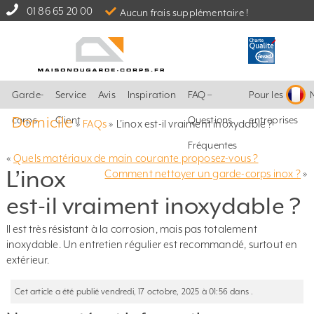
01 86 65 20 00
Aucun frais supplémentaire !
Garde-
Service
Avis
Inspiration
FAQ –
Pour les
Domicile
corps
Client
Questions
entreprises
»
FAQs
»
L’inox est-il vraiment inoxydable ?
Fréquentes
«
Quels matériaux de main courante proposez-vous ?
L’inox
Comment nettoyer un garde-corps inox ?
»
est-il vraiment inoxydable ?
Il est très résistant à la corrosion, mais pas totalement
inoxydable. Un entretien régulier est recommandé, surtout en
extérieur.
Cet article a été publié vendredi, 17 octobre, 2025 à 01:56 dans .