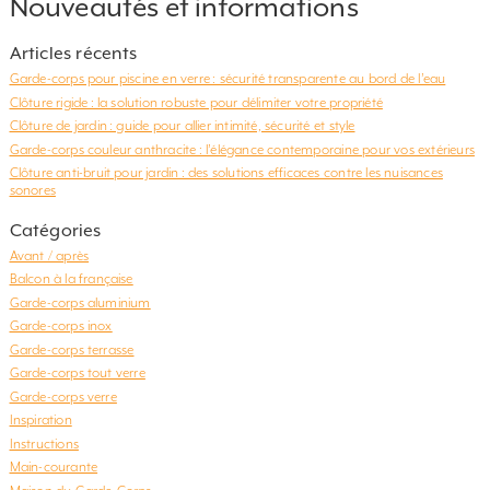
Nouveautés et informations
Articles récents
Garde-corps pour piscine en verre : sécurité transparente au bord de l’eau
Clôture rigide : la solution robuste pour délimiter votre propriété
Clôture de jardin : guide pour allier intimité, sécurité et style
Garde-corps couleur anthracite : l’élégance contemporaine pour vos extérieurs
Clôture anti-bruit pour jardin : des solutions efficaces contre les nuisances
sonores
Catégories
Avant / après
Balcon à la française
Garde-corps aluminium
Garde-corps inox
Garde-corps terrasse
Garde-corps tout verre
Garde-corps verre
Inspiration
Instructions
Main-courante