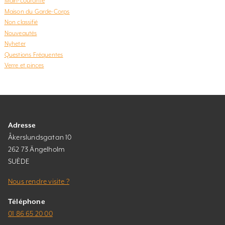
Main-courante
Maison du Garde-Corps
Non classifié
Nouveautés
Nyheter
Questions Fréquentes
Verre et pinces
Adresse
Åkerslundsgatan 10
262 73 Ängelholm
SUÈDE
Nous rendre visite ?
Téléphone
01 86 65 20 00