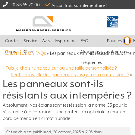
01 86 65 20 00
Aucun frais supplémentaire !
Garde-
Service
Avis
Inspiration
FAQ –
Pour les
Domicile
corps
Client
Questions
entreprises
»
FAQs
»
Les panneaux sont-ils résistants aux intem
Fréquentes
«
Puis-je choisir une couleur ou une taille personnalisée ?
Peut-on installer les panneaux sans garde-corps existant ?
»
Les panneaux sont-ils
résistants aux intempéries ?
Absolument. Nos écrans sont testés selon la norme C5 pour la
résistance à la corrosion – une protection optimale même en
bord de mer ou en climat humide.
Cet article a été publié lundi, 20 octobre, 2025 à 12:05 dans .