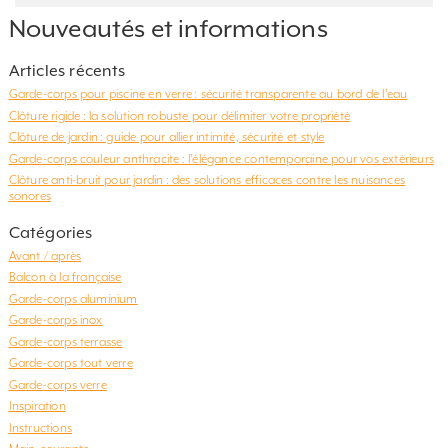
Nouveautés et informations
Articles récents
Garde-corps pour piscine en verre : sécurité transparente au bord de l’eau
Clôture rigide : la solution robuste pour délimiter votre propriété
Clôture de jardin : guide pour allier intimité, sécurité et style
Garde-corps couleur anthracite : l’élégance contemporaine pour vos extérieurs
Clôture anti-bruit pour jardin : des solutions efficaces contre les nuisances
sonores
Catégories
Avant / après
Balcon à la française
Garde-corps aluminium
Garde-corps inox
Garde-corps terrasse
Garde-corps tout verre
Garde-corps verre
Inspiration
Instructions