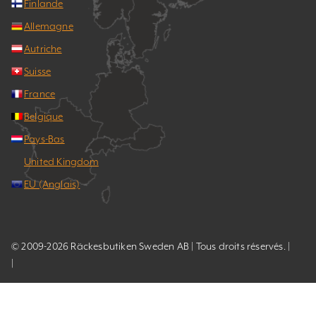
Finlande
Allemagne
Autriche
Suisse
France
Belgique
Pays-Bas
United Kingdom
EU (Anglais)
© 2009-2026 Räckesbutiken Sweden AB | Tous droits réservés. |
|