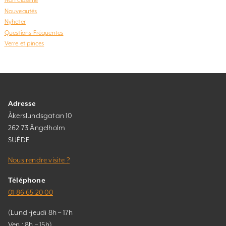
Non classifié
Nouveautés
Nyheter
Questions Fréquentes
Verre et pinces
Adresse
Åkerslundsgatan 10
262 73 Ängelholm
SUÈDE
Nous rendre visite ?
Téléphone
01 86 65 20 00
(Lundi-jeudi 8h – 17h
Ven : 8h – 15h)