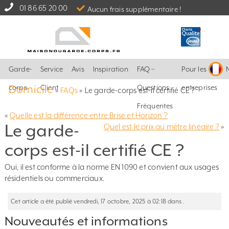
01 86 65 20 00
Aucun frais supplémentaire !
Garde-
Service
Avis
Inspiration
FAQ –
Pour les
Domicile
corps
Client
Questions
entreprises
»
FAQs
»
Le garde-corps est-il certifié CE ?
Fréquentes
«
Quelle est la différence entre Brise et Horizon ?
Le garde-
Quel est le prix au mètre linéaire ?
»
corps est-il certifié CE ?
Oui, il est conforme à la norme EN 1090 et convient aux usages
résidentiels ou commerciaux.
Cet article a été publié vendredi, 17 octobre, 2025 à 02:18 dans .
Nouveautés et informations