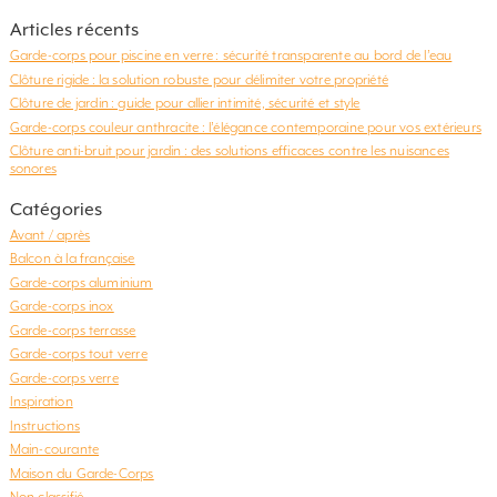
Articles récents
Garde-corps pour piscine en verre : sécurité transparente au bord de l’eau
Clôture rigide : la solution robuste pour délimiter votre propriété
Clôture de jardin : guide pour allier intimité, sécurité et style
Garde-corps couleur anthracite : l’élégance contemporaine pour vos extérieurs
Clôture anti-bruit pour jardin : des solutions efficaces contre les nuisances
sonores
Catégories
Avant / après
Balcon à la française
Garde-corps aluminium
Garde-corps inox
Garde-corps terrasse
Garde-corps tout verre
Garde-corps verre
Inspiration
Instructions
Main-courante
Maison du Garde-Corps