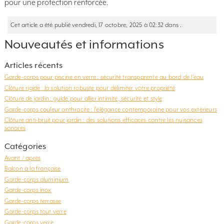
pour une protection renforcée.
Cet article a été publié vendredi, 17 octobre, 2025 à 02:32 dans .
Nouveautés et informations
Articles récents
Garde-corps pour piscine en verre : sécurité transparente au bord de l’eau
Clôture rigide : la solution robuste pour délimiter votre propriété
Clôture de jardin : guide pour allier intimité, sécurité et style
Garde-corps couleur anthracite : l’élégance contemporaine pour vos extérieurs
Clôture anti-bruit pour jardin : des solutions efficaces contre les nuisances
sonores
Catégories
Avant / après
Balcon à la française
Garde-corps aluminium
Garde-corps inox
Garde-corps terrasse
Garde-corps tout verre
Garde-corps verre