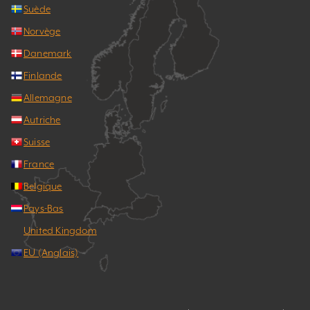
Suède
Norvège
Danemark
Finlande
Allemagne
Autriche
Suisse
France
Belgique
Pays-Bas
United Kingdom
EU (Anglais)