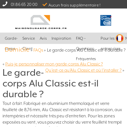
01 86 65 20 00
Aucun frais supplémentaire !
Garde-
Service
Avis
Inspiration
FAQ –
Pour les
Domicile
corps
Client
Questions
entreprises
»
FAQs
»
Le garde-corps Alu Classic est-il durable ?
Fréquentes
«
Puis-je personnaliser mon garde-corps Alu Classic ?
Le garde-
Qu’est-ce qu’Alu Classic et où l’installer ?
»
corps Alu Classic est-il
durable ?
Tout à fait. Fabriqué en aluminium thermolaqué et verre
feuilleté de 8,76 mm, Alu Classic est résistant à la corrosion, aux
intempéries et nécessite très peu d’entretien. Pour les zones
exposées au vent, vous pouvez choisir du verre feuilleté trempé