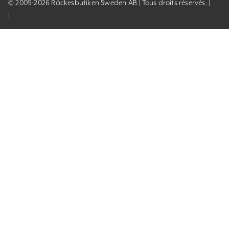
© 2009-2026 Räckesbutiken Sweden AB | Tous droits réservés. |
|