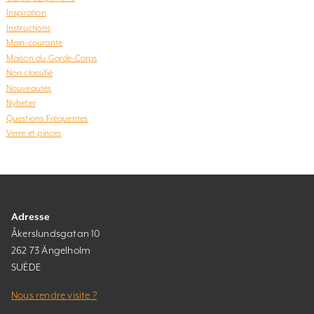
Inspiration
Instructions
Main-courante
Maison du Garde-Corps
Non classifié
Nouveautés
Nyheter
Questions Fréquentes
Verre et pinces
Adresse
Åkerslundsgatan 10
262 73 Ängelholm
SUÈDE
Nous rendre visite ?