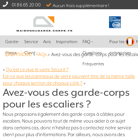
01 86 65 20 00
Aucun frais supplémentaire !
Garde-
Service
Avis
Inspiration
FAQ –
Pour les
Domicile
corps
Client
Questions
entreprises
»
FAQs
»
Avez-vous des garde-corps pour les escalie
Fréquentes
«
Qu’est ce que le verre Sécurit ?
Est-ce que les panneaux de verre peuvent être de la même taille
pour chaque section de chaque côté ?
»
Avez-vous des garde-corps
pour les escaliers ?
Nous proposons également des garde-corps à câbles pour
escaliers. Nous pouvons tout de même vous aider à ce sujet
dans certains cas, donc n’hésitez pas à contactez notre service
client pour plus d’informations. Par ailleurs, nous avons des