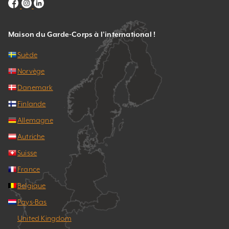
Maison du Garde-Corps à l’international !
Suède
Norvège
Danemark
Finlande
Allemagne
Autriche
Suisse
France
Belgique
Pays-Bas
United Kingdom