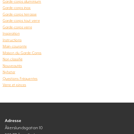
Garde-corps aluminium
Garde-corps inox
Garde-corps terrasse
Garde-corps tout verre
Garde-corps verre
Inspiration
Instructions
Main-courante
Maison du Garde-Corps
Non classifié
Nouveautés
Nyheter
Questions Fréquentes
Verre et pinces
Adresse
Åkerslundsgatan 10