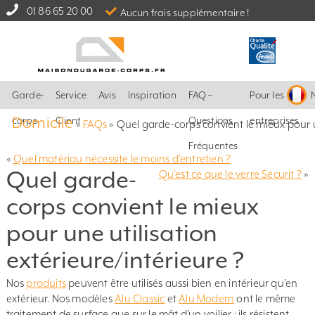
01 86 65 20 00
Aucun frais supplémentaire !
Garde-
Service
Avis
Inspiration
FAQ –
Pour les
Domicile
corps
Client
Questions
entreprises
»
FAQs
»
Quel garde-corps convient le mieux pour un
Fréquentes
«
Quel matériau nécessite le moins d’entretien ?
Quel garde-
Qu’est ce que le verre Sécurit ?
»
corps convient le mieux
pour une utilisation
extérieure/intérieure ?
Nos
produits
peuvent être utilisés aussi bien en intérieur qu’en
extérieur. Nos modèles
Alu Classic
et
Alu Modern
ont le même
traitement de surface que sur le mât d’un voilier : ils résistent