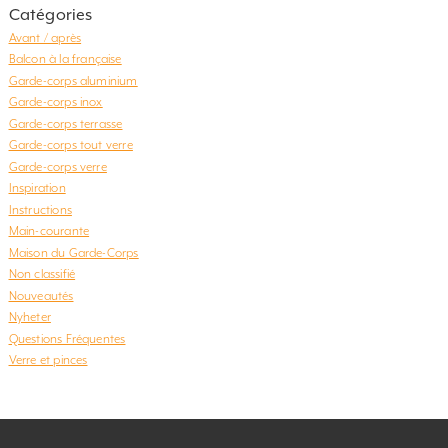
Catégories
Avant / après
Balcon à la française
Garde-corps aluminium
Garde-corps inox
Garde-corps terrasse
Garde-corps tout verre
Garde-corps verre
Inspiration
Instructions
Main-courante
Maison du Garde-Corps
Non classifié
Nouveautés
Nyheter
Questions Fréquentes
Verre et pinces