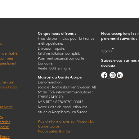
Ce que nous offrons :
Nous acceptons les
r
Frais de port inclus pour la France
paiement suivants :
es
métropolitaine.
Livraison rapide.
</br />
fidentialité
Kit d’installation complet.
 données
Paiement sécurisé par carte
Suivez-nous sur nos
questions)
bancaire.
sociaux
Vente 100% en ligne.
Maison du Garde-Corps
luminium
Dénomination
re et inox
sociale : Räckesbutiken Sweden AB
N° de TVA intracommunautaire :
FR89827450701
N° SIRET : 827450701 00012
ut verre
Notre unité de production est
située à Ängelholm, en Suède.
ox
Plus d’informations sur Maison Du
câbles
Garde-Corps
nçaise
Nouveautés & Infos
lôture