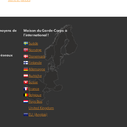
 moyens de
Maison du Garde-Corps à
l’international !
Suède
Norvège
 réseaux
Danemark
Finlande
Allemagne
Autriche
Suisse
France
Belgique
Pays-Bas
United Kingdom
EU (Anglais)