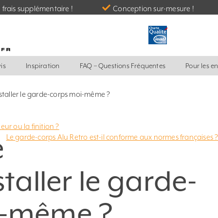
frais supplémentaire !
Conception sur-mesure !
is
Inspiration
FAQ – Questions Fréquentes
Pour les e
nstaller le garde-corps moi-même ?
eur ou la finition ?
e
Le garde-corps Alu Retro est-il conforme aux normes françaises 
staller le garde-
i-même ?