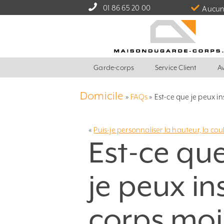
01 86 65 20 00
Aucun 
Garde-corps
Service Client
Av
Domicile
»
FAQs
»
Est-ce que je peux i
«
Puis-je personnaliser la hauteur, la coul
Est-ce qu
je peux in
corps mo