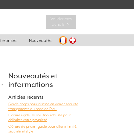
Valider mes
achats ﹥
ntreprises
Nouveautés
Nouveautés et
informations
?
»
Articles récents
Garde-corps pour piscine en verre : sécurité
transparente au bord de l’eau
Clôture rigide : la solution robuste pour
délimiter votre propriété
Clôture de jardin : guide pour allier intimité,
sécurité et style