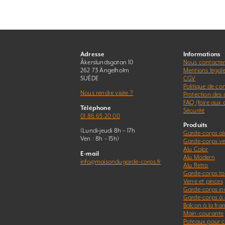
Adresse
Informations
Åkerslundsgatan 10
Nous contacte
262 73 Ängelholm
Mentions légal
SUÈDE
CGV
Politique de con
Nous rendre visite ?
Protection des
FAQ (foire aux 
Téléphone
Sécurité
01 86 65 20 00
Produits
(Lundi-jeudi 8h – 17h
Garde-corps a
Ven : 8h – 15h)
Garde-corps ver
Alu Color
E-mail
Alu Modern
info@maisondugarde-corps.fr
Alu Retro
Garde-corps to
Verre et pinces
Garde-corps in
Garde-corps à 
Balcon à la fra
Main-courante
Poteaux pour c