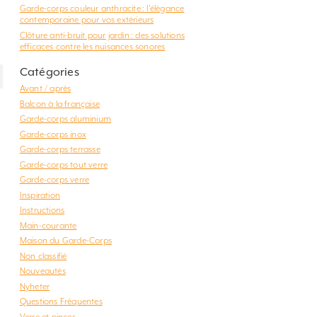
Garde-corps couleur anthracite : l’élégance
contemporaine pour vos extérieurs
t
Clôture anti-bruit pour jardin : des solutions
efficaces contre les nuisances sonores
Catégories
Avant / après
Balcon à la française
Garde-corps aluminium
Garde-corps inox
Garde-corps terrasse
Garde-corps tout verre
Garde-corps verre
Inspiration
Instructions
Main-courante
Maison du Garde-Corps
Non classifié
Nouveautés
Nyheter
Questions Fréquentes
Verre et pinces