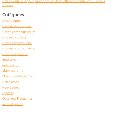
Clôture anti-bruit pour jardin : des solutions efficaces contre les nuisances
sonores
Catégories
Avant / après
Balcon à la française
Garde-corps aluminium
Garde-corps inox
Garde-corps terrasse
Garde-corps tout verre
Garde-corps verre
Inspiration
Instructions
Main-courante
Maison du Garde-Corps
Non classifié
Nouveautés
Nyheter
Questions Fréquentes
Verre et pinces