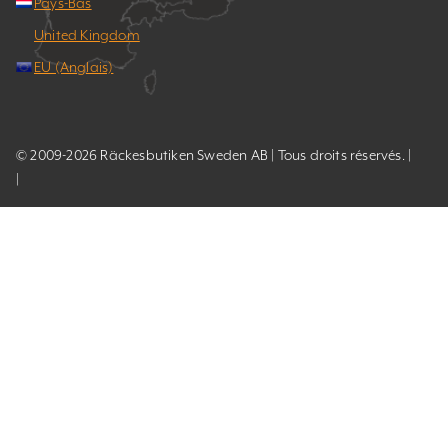
Pays-Bas
United Kingdom
EU (Anglais)
© 2009-2026 Räckesbutiken Sweden AB | Tous droits réservés. |
|