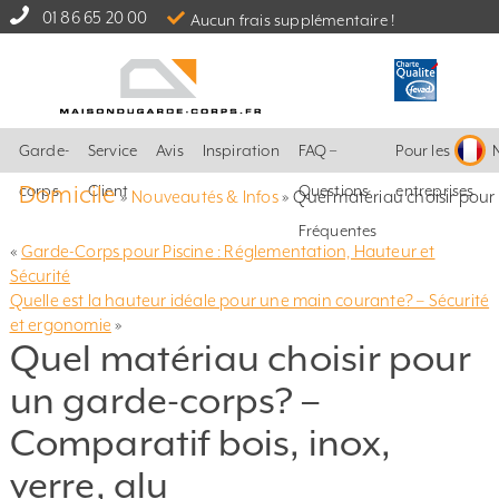
01 86 65 20 00
Aucun frais supplémentaire !
Garde-
Service
Avis
Inspiration
FAQ –
Pour les
Domicile
corps
Client
Questions
entreprises
»
Nouveautés & Infos
»
Quel matériau choisir pour 
Fréquentes
«
Garde-Corps pour Piscine : Réglementation, Hauteur et
Sécurité
Quelle est la hauteur idéale pour une main courante? – Sécurité
et ergonomie
»
Quel matériau choisir pour
un garde-corps? –
Comparatif bois, inox,
verre, alu