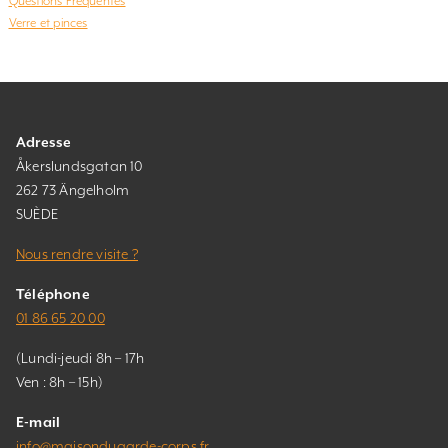
Questions Fréquentes
Verre et pinces
Adresse
Åkerslundsgatan 10
262 73 Ängelholm
SUÈDE
Nous rendre visite ?
Téléphone
01 86 65 20 00
(Lundi-jeudi 8h – 17h
Ven : 8h – 15h)
E-mail
info@maisondugarde-corps.fr