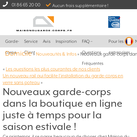
01 86 65 20 00
Aucun frais supplémentaire !
Garde-
Service
Avis
Inspiration
FAQ –
Pour les
Domicile
corps
Client
Questions
entreprises
»
Nouveautés & Infos
»
Nouveaux garde-corps dans l
Fréquentes
«
Les questions les plus courantes de nos clients
Un nouveau rail qui facilite l’installation du garde-corps en
verre sans poteau
»
Nouveaux garde-corps
dans la boutique en ligne
juste à temps pour la
saison estivale !
Ce printemps, il se passe beaucoup de choses chez Maison du