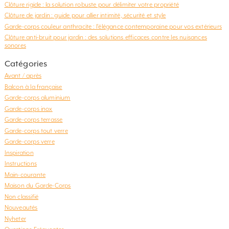
Clôture rigide : la solution robuste pour délimiter votre propriété
Clôture de jardin : guide pour allier intimité, sécurité et style
Garde-corps couleur anthracite : l’élégance contemporaine pour vos extérieurs
Clôture anti-bruit pour jardin : des solutions efficaces contre les nuisances
sonores
Catégories
Avant / après
Balcon à la française
Garde-corps aluminium
Garde-corps inox
Garde-corps terrasse
Garde-corps tout verre
Garde-corps verre
Inspiration
Instructions
Main-courante
Maison du Garde-Corps
Non classifié
Nouveautés
Nyheter