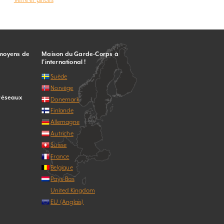
 moyens de
Maison du Garde-Corps à
l’international !
Suède
Norvège
 réseaux
Danemark
Finlande
Allemagne
Autriche
Suisse
France
Belgique
Pays-Bas
United Kingdom
EU (Anglais)