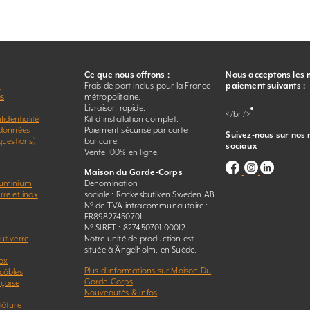
Ce que nous offrons :
Nous acceptons les
r
Frais de port inclus pour la France
paiement suivants :
es
métropolitaine.
Livraison rapide.
</br />
fidentialité
Kit d’installation complet.
 données
Paiement sécurisé par carte
Suivez-nous sur nos
questions)
bancaire.
sociaux
Vente 100% en ligne.
Maison du Garde-Corps
luminium
Dénomination
re et inox
sociale : Räckesbutiken Sweden AB
N° de TVA intracommunautaire :
FR89827450701
N° SIRET : 827450701 00012
ut verre
Notre unité de production est
située à Ängelholm, en Suède.
ox
Plus d’informations sur Maison Du
câbles
Garde-Corps
nçaise
Nouveautés & Infos
lôture