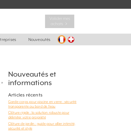
Valider mes
achats ﹥
ntreprises
Nouveautés
Nouveautés et
informations
?
»
Articles récents
Garde-corps pour piscine en verre : sécurité
transparente au bord de l’eau
Clôture rigide : la solution robuste pour
délimiter votre propriété
Clôture de jardin : guide pour allier intimité,
sécurité et style