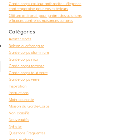
Garde-corps couleur anthracite : l’élégance
contemporaine pour vos extérieurs
Clôture anti-bruit pour jardin : des solutions
efficaces contre les nuisances sonores
Catégories
Avant / après
i
Balcon à la française
Garde-corps aluminium
Garde-corps inox
Garde-corps terrasse
Garde-corps tout verre
Garde-corps verre
Inspiration
Instructions
Main-courante
Maison du Garde-Corps
Non classifié
Nouveautés
Nyheter
Questions Fréquentes
Verre et pinces