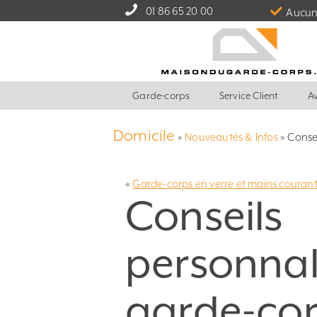
01 86 65 20 00
Aucun 
Garde-corps
Service Client
Av
Domicile
»
Nouveautés & Infos
»
Consei
«
Garde-corps en verre et mains courantes 
Conseils
personnal
garde-co