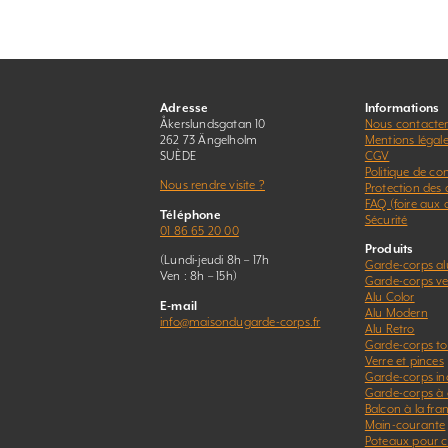
Adresse
Informations
Åkerslundsgatan 10
Nous contacte
262 73 Ängelholm
Mentions légal
SUÈDE
CGV
Politique de con
Nous rendre visite ?
Protection des
FAQ (foire aux 
Téléphone
Sécurité
01 86 65 20 00
Produits
(Lundi-jeudi 8h – 17h
Garde-corps a
Ven : 8h – 15h)
Garde-corps ver
Alu Color
E-mail
Alu Modern
info@maisondugarde-corps.fr
Alu Retro
Garde-corps to
Verre et pinces
Garde-corps in
Garde-corps à 
Balcon à la fra
Main-courante
Poteaux pour c