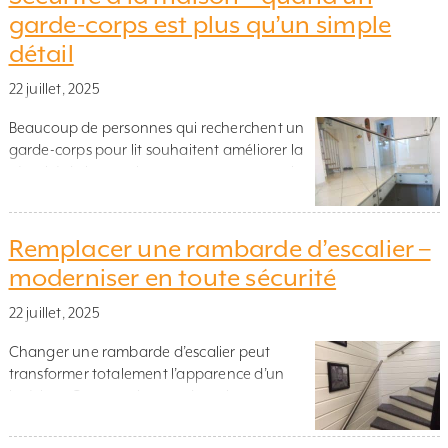
de bateau » ou à l’esthétique des lofts
garde-corps est plus qu’un simple
industriels, ce type de rambarde combine
détail
une légèreté visuelle incomparable, une […]
22 juillet, 2025
Beaucoup de personnes qui recherchent un
garde-corps pour lit souhaitent améliorer la
sécurité de leur maison, notamment pour les
enfants. Mais la sécurité domestique va bien
au-delà du lit superposé. Escaliers ouverts,
mezzanines, balcons ou terrasses peuvent
Remplacer une rambarde d’escalier –
représenter un danger si les garde-corps ne
moderniser en toute sécurité
sont pas adaptés ou absents. Voici comment
créer un environnement sûr […]
22 juillet, 2025
Changer une rambarde d’escalier peut
transformer totalement l’apparence d’un
intérieur. Que ce soit pour des raisons
esthétiques, de sécurité ou dans le cadre
d’une rénovation complète, remplacer une