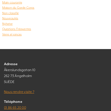
Main-courante
Maison du Garde-Corps
Non classifié
Nouveautés
Nyheter
Questions Fréquentes
Verre et pinces
Adresse
Åkerslundsgatan 10
262 73 Ängelholm
SUÈDE
Nous rendre visite ?
Téléphone
01 86 65 20 00