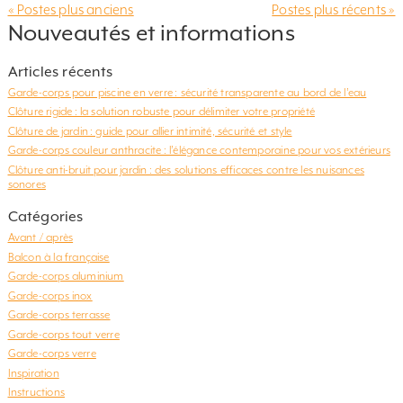
« Postes plus anciens
Postes plus récents »
rambarde est une étape importante dans
Nouveautés et informations
l’aménagement d’un espace de vie. Mais
comment s’y prendre ? Quelles sont les
Articles récents
normes à respecter ? Et comment faire les […]
Garde-corps pour piscine en verre : sécurité transparente au bord de l’eau
Clôture rigide : la solution robuste pour délimiter votre propriété
Clôture de jardin : guide pour allier intimité, sécurité et style
Garde-corps couleur anthracite : l’élégance contemporaine pour vos extérieurs
Clôture anti-bruit pour jardin : des solutions efficaces contre les nuisances
sonores
Catégories
Avant / après
Balcon à la française
Garde-corps aluminium
Garde-corps inox
Garde-corps terrasse
Garde-corps tout verre
Garde-corps verre
Inspiration
Instructions