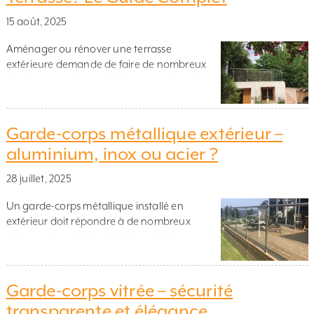
associer escalier et garde-corps […]
15 août, 2025
Aménager ou rénover une terrasse
extérieure demande de faire de nombreux
choix structurels et esthétiques, et le garde-
corps pour terrasse en fait indéniablement
partie intégrante. Bien loin de se limiter à sa
fonction première de sécurité et de
Garde-corps métallique extérieur –
prévention des chutes, il participe activement
aluminium, inox ou acier ?
à l’esthétique globale de votre espace
extérieur, à l’ouverture visuelle vers […]
28 juillet, 2025
Un garde-corps métallique installé en
extérieur doit répondre à de nombreux
critères : sécurité, durabilité, esthétique, mais
aussi facilité d’entretien. Parmi les options
disponibles, trois matériaux dominent le
marché : l’aluminium, l’inox et l’acier. Dans cet
Garde-corps vitrée – sécurité
article, nous explorons les avantages, les
transparente et élégance
particularités et les usages adaptés à chaque