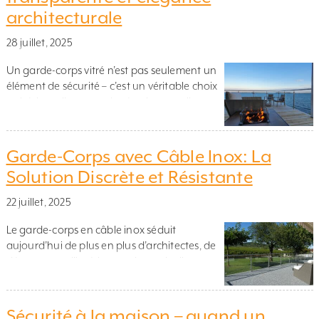
architecturale
type de métal, pour vous aider […]
28 juillet, 2025
Un garde-corps vitré n’est pas seulement un
élément de sécurité – c’est un véritable choix
esthétique. Il permet de sécuriser escaliers,
balcons ou terrasses tout en laissant passer
la lumière et en préservant la vue.
Minimaliste, élégant et moderne, il séduit de
Garde-Corps avec Câble Inox: La
plus en plus d’architectes, de décorateurs et
Solution Discrète et Résistante
de particuliers. Dans cet article, nous […]
22 juillet, 2025
Le garde-corps en câble inox séduit
aujourd’hui de plus en plus d’architectes, de
décorateurs d’intérieur et de particuliers en
quête d’une solution à la fois élégante,
minimaliste et redoutablement durable.
Souvent associé au style nautique dit « pont
Sécurité à la maison – quand un