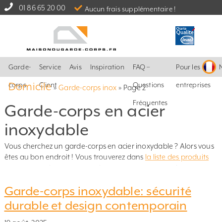
01 86 65 20 00
Aucun frais supplémentaire !
Garde-
Service
Avis
Inspiration
FAQ –
Pour les
Domicile
corps
Client
Questions
entreprises
»
Garde-corps inox
»
Page 2
Fréquentes
Garde-corps en acier
inoxydable
Vous cherchez un garde-corps en acier inoxydable ? Alors vous
êtes au bon endroit ! Vous trouverez dans
la liste des produits
tous nos garde-corps — garde-corps en verre avec des poteaux
en acier inoxydable, garde-corps en acier inoxydable avec des
Garde-corps inoxydable: sécurité
barreaux horizontaux ou verticaux et garde-corps à câbles.
Passez ensuite à notre outil de conception simple, où vous
durable et design contemporain
fournissez vos mesures et pouvez connaître le coût de votre