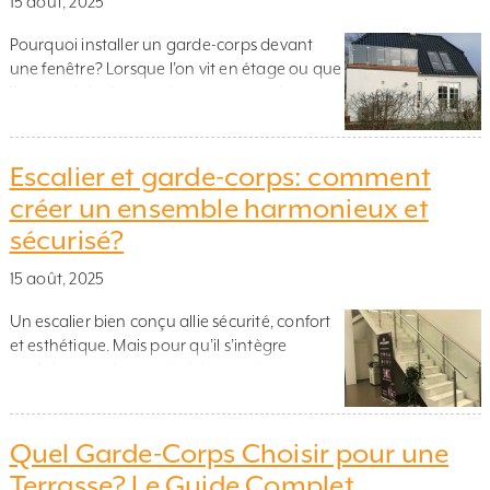
15 août, 2025
Pourquoi installer un garde-corps devant
une fenêtre? Lorsque l’on vit en étage ou que
l’on possède de grandes ouvertures, la
sécurité devient une priorité absolue. Un
garde-corps de fenêtre, souvent désigné
sous le terme de barre d’appui ou de balcon
Escalier et garde-corps: comment
à la française, est une solution de protection
créer un ensemble harmonieux et
essentielle pour toutes les ouvertures situées
sécurisé?
en […]
15 août, 2025
Un escalier bien conçu allie sécurité, confort
et esthétique. Mais pour qu’il s’intègre
parfaitement à votre intérieur ou à votre
extérieur, il doit être accompagné d’un
garde-corps adapté. Ce dernier n’est pas
qu’un élément fonctionnel : il participe
Quel Garde-Corps Choisir pour une
pleinement à l’ambiance, au style et à la
Terrasse? Le Guide Complet
cohérence de l’ensemble. Alors, comment