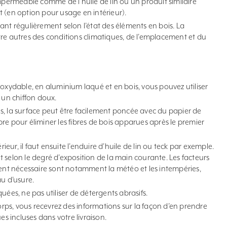
mperméable comme de l’huile de lin ou un produit similaire
 (en option pour usage en intérieur).
ant régulièrement selon l’état des éléments en bois. La
re autres des conditions climatiques, de l’emplacement et du
noxydable, en aluminium laqué et en bois, vous pouvez utiliser
 un chiffon doux.
, la surface peut être facilement poncée avec du papier de
fibre pour éliminer les fibres de bois apparues après le premier
rieur, il faut ensuite l’enduire d’huile de lin ou teck par exemple.
 selon le degré d’exposition de la main courante. Les facteurs
ment nécessaire sont notamment la météo et les intempéries,
au d’usure.
uées, ne pas utiliser de détergents abrasifs.
ps, vous recevrez des informations sur la façon d’en prendre
es incluses dans votre livraison.