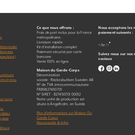
Ce que nous offrons :
Nous acceptons les
r
Frais de port inclus pour la France
paiement suivants :
es
métropolitaine.
Livraison rapide.
</br />
fidentialité
Kit d’installation complet.
 données
Paiement sécurisé par carte
Suivez-nous sur nos
questions)
bancaire.
sociaux
Vente 100% en ligne.
Maison du Garde-Corps
luminium
Dénomination
re et inox
sociale : Räckesbutiken Sweden AB
N° de TVA intracommunautaire :
FR89827450701
N° SIRET : 827450701 00012
ut verre
Notre unité de production est
située à Ängelholm, en Suède.
ox
Plus d’informations sur Maison Du
câbles
Garde-Corps
nçaise
Nouveautés & Infos
lôture