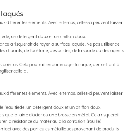
 laqués
 aux différentes éléments. Avec le temps, celles-ci peuvent laisser
tiède, un détergent doux et un chiffon doux.
ar cela risquerait de rayer la surface laquée. Ne pas utiliser de
es diluants, de l’acétone, des acides, de la soude ou des agents
nts pointus. Cela pourrait endommager la laque, permettant à
iliser celle-ci.
 aux différentes éléments. Avec le temps, celles-ci peuvent laisser
e l’eau tiède, un détergent doux et un chiffon doux.
tels que la laine d’acier ou une brosse en métal. Cela risquerait
orer la résistance du matériau à la corrosion (rouille).
contact avec des particules métalliques provenant de produits