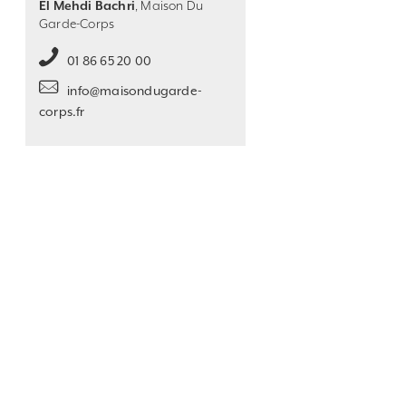
El Mehdi Bachri
, Maison Du
Garde-Corps
01 86 65 20 00
info@maisondugarde-
corps.fr