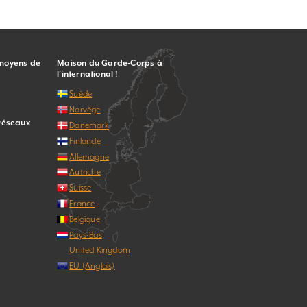
 moyens de
Maison du Garde-Corps à
l’international !
Suède
Norvège
 réseaux
Danemark
Finlande
Allemagne
Autriche
Suisse
France
Belgique
Pays-Bas
United Kingdom
EU (Anglais)