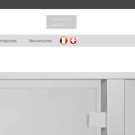
Valider mes
achats ﹥
ntreprises
Nouveautés