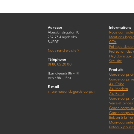
Adresse
Informations
Åkerslundsgatan 10
Nous contacte
262 73 Ängelholm
Mentions légal
SUÈDE
CGV
Politique de con
Nous rendre visite ?
Protection des
FAQ (foire aux 
Téléphone
Sécurité
01 86 65 20 00
Produits
(Lundi-jeudi 8h – 17h
Garde-corps a
Ven : 8h – 15h)
Garde-corps ver
Alu Color
E-mail
Alu Modern
info@maisondugarde-corps.fr
Alu Retro
Garde-corps to
Verre et pinces
Garde-corps in
Garde-corps à 
Balcon à la fra
Main-courante
Poteaux pour c