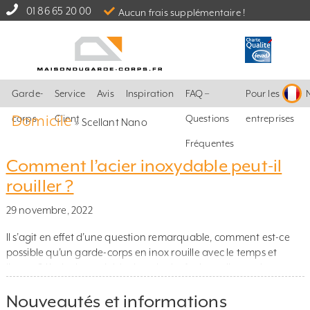
01 86 65 20 00
Aucun frais supplémentaire !
Garde-
Service
Avis
Inspiration
FAQ –
Pour les
Domicile
corps
Client
Questions
entreprises
»
Scellant Nano
Fréquentes
Comment l’acier inoxydable peut-il
rouiller ?
29 novembre, 2022
Il s’agit en effet d’une question remarquable, comment est-ce
possible qu’un garde-corps en inox rouille avec le temps et
l’usure ? L’acier inoxydable devrait plutôt s’appeller « acier
résistant à la corrosion » La réponse à cette question est simple.
Nouveautés et informations
Le nom « acier inoxydable » ou « inox » est apparu lorsqu’en