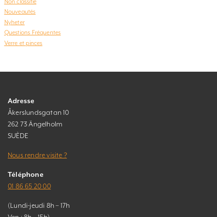
Non classifié
Nouveautés
Nyheter
Questions Fréquentes
Verre et pinces
Adresse
Åkerslundsgatan 10
262 73 Ängelholm
SUÈDE
Nous rendre visite ?
Téléphone
01 86 65 20 00
(Lundi-jeudi 8h – 17h
Ven : 8h – 15h)