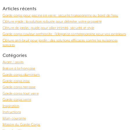
effectuant un alliage d’acier et de chrome, on […]
Articles récents
Garde-corps pour piscine en verre : sécurité transparente au bord de l’eau
Clôture rigide : la solution robuste pour délimiter votre propriété
Clôture de jardin : guide pour allier intimité, sécurité et style
Garde-corps couleur anthracite : l’élégance contemporaine pour vos extérieurs
Clôture anti-bruit pour jardin : des solutions efficaces contre les nuisances
sonores
Catégories
Avant / après
Balcon à la française
Garde-corps aluminium
Garde-corps inox
Garde-corps terrasse
Garde-corps tout verre
Garde-corps verre
Inspiration
Instructions
Main-courante
Maison du Garde-Corps